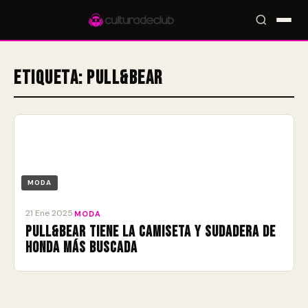
Etiqueta:
Pull&Bear
Accesos rápidos:
🎪 Eventos
🎤 Artistas
📍 Locales
📰 Magazine
MODA
21 Ene 2025
·
MODA
Pull&Bear tiene la camiseta y sudadera de
Honda más buscada