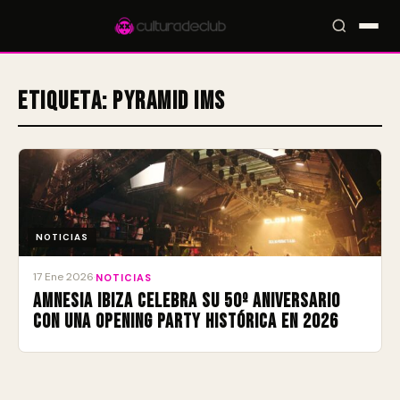
Etiqueta:
Pyramid IMS
Accesos rápidos:
🎪 Eventos
🎤 Artistas
📍 Locales
📰 Radar
NOTICIAS
17 Ene 2026
·
NOTICIAS
Amnesia Ibiza celebra su 50º aniversario
con una Opening Party histórica en 2026