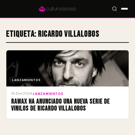
Etiqueta:
Ricardo Villalobos
Accesos rápidos:
🎪 Eventos
🎤 Artistas
📍 Locales
📰 Magazine
LANZAMIENTOS
16 Ene 2024
·
LANZAMIENTOS
Rawax ha anunciado una nueva serie de
vinilos de Ricardo Villalobos