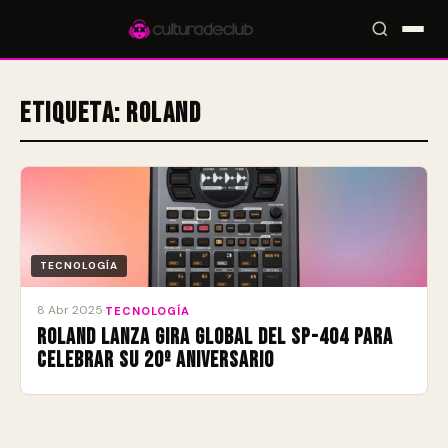
Etiqueta:
Roland
Accesos rápidos:
🎪 Eventos
🎤 Artistas
📍 Locales
📰 Magazine
TECNOLOGÍA
8 Abr 2025
·
TECNOLOGÍA
Roland lanza gira global del SP-404 para
celebrar su 20º aniversario