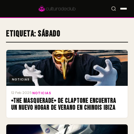
Etiqueta:
Sábado
Accesos rápidos:
🎪 Eventos
🎤 Artistas
📍 Locales
📰 Radar
NOTICIAS
12 Feb 2025
·
NOTICIAS
«The Masquerade» de Claptone encuentra
un nuevo hogar de verano en Chinois Ibiza