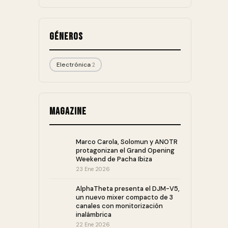
Géneros
Electrónica
2
Magazine
Marco Carola, Solomun y ANOTR
protagonizan el Grand Opening
Weekend de Pacha Ibiza
23 Ene 2026
AlphaTheta presenta el DJM-V5,
un nuevo mixer compacto de 3
canales con monitorización
inalámbrica
22 Ene 2026