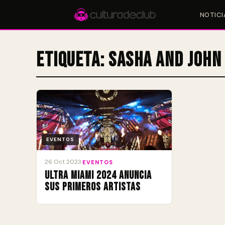
NOTICI
Etiqueta:
Sasha and John
Accesos rápidos:
🎪 Eventos
🎤 Artistas
📍 Locales
📰 Magazine
EVENTOS
26 Oct 2023
·
EVENTOS
ULTRA Miami 2024 anuncia
sus primeros artistas