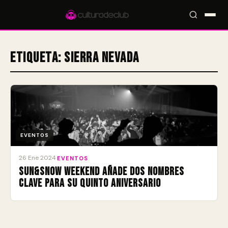
Etiqueta:
Sierra Nevada
Accesos rápidos:
🎪 Eventos
🎤 Artistas
📍 Locales
📰 Radar
EVENTOS
26 Ene 2024
·
EVENTOS
Sun&Snow Weekend añade dos nombres
clave para su Quinto ANIVERSARIO