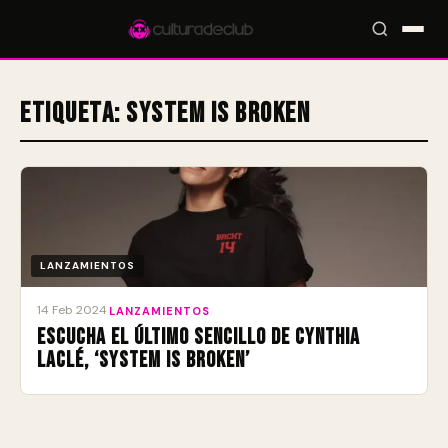
Etiqueta:
System Is Broken
Accesos rápidos:
🎪 Eventos
🎤 Artistas
📍 Locales
📰 Magazine
LANZAMIENTOS
14 Feb 2024
·
LANZAMIENTOS
Escucha el último sencillo de Cynthia
Laclé, ‘System Is Broken’