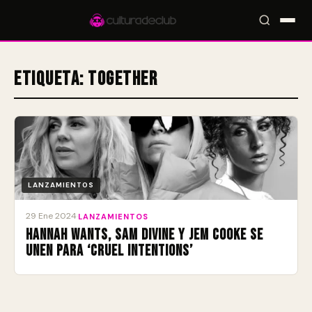
Etiqueta:
Together
Accesos rápidos:
🎪 Eventos
🎤 Artistas
📍 Locales
📰 Radar
LANZAMIENTOS
29 Ene 2024
·
LANZAMIENTOS
Hannah Wants, Sam Divine y Jem Cooke se
unen para ‘Cruel Intentions’