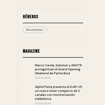
Géneros
Electrónica
2
Magazine
Marco Carola, Solomun y ANOTR
protagonizan el Grand Opening
Weekend de Pacha Ibiza
23 Ene 2026
AlphaTheta presenta el DJM-V5,
un nuevo mixer compacto de 3
canales con monitorización
inalámbrica
22 Ene 2026