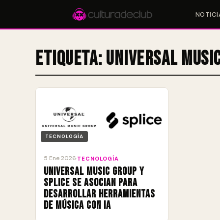
NOTICI
Etiqueta:
Universal Musi
Accesos rápidos:
🎪 Eventos
🎤 Artistas
📍 Locales
📰 Magazine
TECNOLOGÍA
5 Ene 2026
·
TECNOLOGÍA
Universal Music Group y
Splice se asocian para
desarrollar herramientas
de música con IA