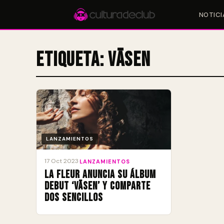
NOTICI
Etiqueta:
Väsen
Accesos rápidos:
🎪 Eventos
🎤 Artistas
📍 Locales
📰 Magazine
LANZAMIENTOS
17 Oct 2023
·
LANZAMIENTOS
La Fleur anuncia su álbum
debut ‘Väsen’ y comparte
dos sencillos