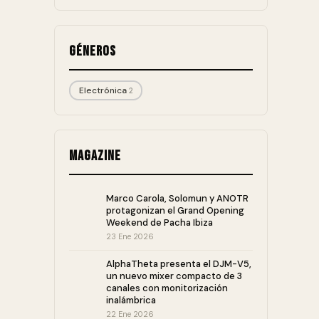
Géneros
Electrónica
2
Magazine
Marco Carola, Solomun y ANOTR
protagonizan el Grand Opening
Weekend de Pacha Ibiza
23 Ene 2026
AlphaTheta presenta el DJM-V5,
un nuevo mixer compacto de 3
canales con monitorización
inalámbrica
22 Ene 2026