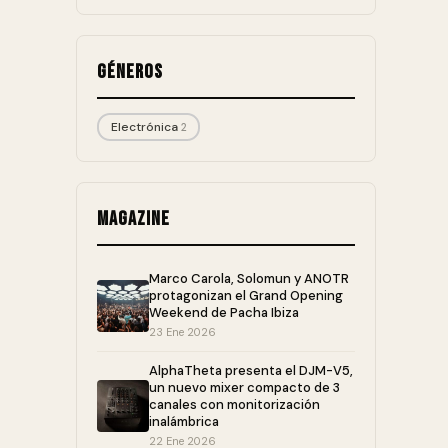
Géneros
Electrónica
2
Magazine
Marco Carola, Solomun y ANOTR
protagonizan el Grand Opening
Weekend de Pacha Ibiza
23 Ene 2026
AlphaTheta presenta el DJM-V5,
un nuevo mixer compacto de 3
canales con monitorización
inalámbrica
22 Ene 2026