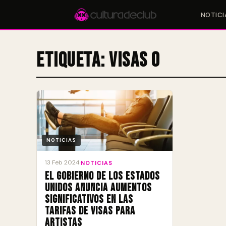
NOTICI
Etiqueta:
visas O
Accesos rápidos:
🎪 Eventos
🎤 Artistas
📍 Locales
📰 Magazine
NOTICIAS
13 Feb 2024
·
NOTICIAS
El Gobierno de los Estados
Unidos anuncia aumentos
significativos en las
tarifas de visas para
artistas