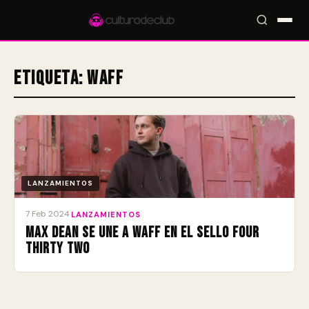
Etiqueta:
wAFF
Accesos rápidos:
🎪 Eventos
🎤 Artistas
📍 Locales
📰 Radar
LANZAMIENTOS
7 Feb 2024
·
LANZAMIENTOS
Max Dean se une a wAFF en el sello Four
Thirty Two