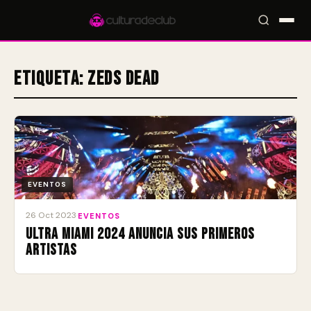
Etiqueta:
Zeds Dead
Accesos rápidos:
🎪 Eventos
🎤 Artistas
📍 Locales
📰 Magazine
EVENTOS
26 Oct 2023
·
EVENTOS
ULTRA Miami 2024 anuncia sus primeros
artistas