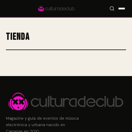
Tienda
Accesos rápidos:
🎪 Eventos
🎤 Artistas
📍 Locales
📰 Magazine
Magazine y guía de eventos de música
electrónica y urbana nacido en
Canarias en 2010.