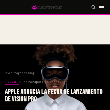
Accesos rápidos:
🎪 Eventos
🎤 Artistas
📍 Locales
📰 Magazine
Inicio
/
Magazine
/
Blog
11 Ene 2024
por Culturade.CLUB
BLOG
Apple anuncia la fecha de lanzamiento
de Vision Pro