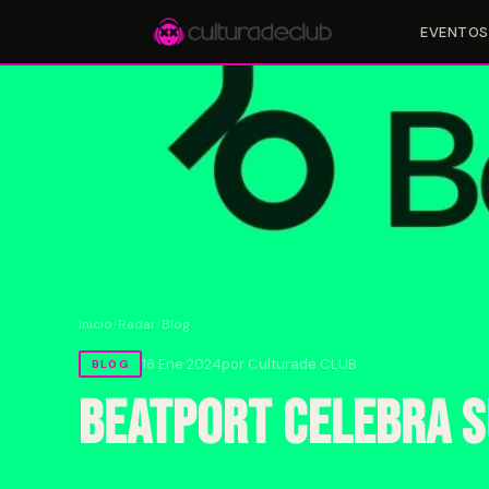
EVENTOS
Accesos rápidos:
🎪 Eventos
🎤 Artistas
📍 Locales
📰 Radar
Inicio
/
Radar
/
Blog
16 Ene 2024
por Culturade.CLUB
BLOG
Beatport celebra s