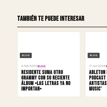
También te puede interesar
BLOG
BLOG
4 Feb 2025
17 Jun 2024
·
BLOG
·
Residente suma otro
Ableton 
Grammy con su reciente
podcast 
álbum «Las Letras Ya No
artistas
Importan»
Music’