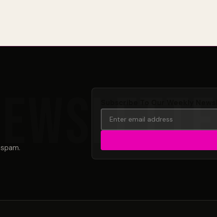
Subscribe To Our Weekly News
 spam.