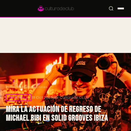
Accesos rápidos:
🎪 Eventos
🎤 Artistas
📍 Locales
📰 Magazine
Inicio
/
Magazine
/
Noticias
18 Oct 2023
por Culturade.CLUB
NOTICIAS
Mira la actuación de regreso de
Michael Bibi en Solid Grooves Ibiza