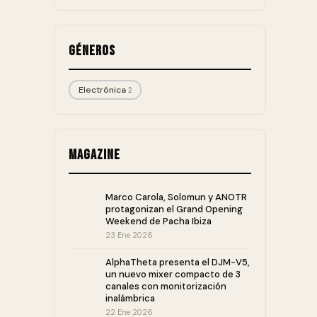
Géneros
Electrónica
2
Magazine
Marco Carola, Solomun y ANOTR
protagonizan el Grand Opening
Weekend de Pacha Ibiza
23 Ene 2026
AlphaTheta presenta el DJM-V5,
un nuevo mixer compacto de 3
canales con monitorización
inalámbrica
22 Ene 2026