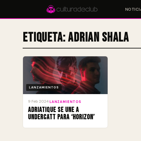
NOTICI
Etiqueta:
Adrian Shala
Accesos rápidos:
🎪 Eventos
🎤 Artistas
📍 Locales
📰 Magazine
LANZAMIENTOS
9 Feb 2024
·
LANZAMIENTOS
Adriatique se une a
Undercatt para ‘Horizon’