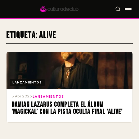
Etiqueta:
Alive
Accesos rápidos:
🎪 Eventos
🎤 Artistas
📍 Locales
📰 Magazine
LANZAMIENTOS
8 Abr 2025
·
LANZAMIENTOS
Damian Lazarus completa el álbum
‘Magickal’ con la pista oculta final ‘Alive’