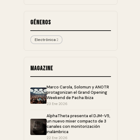
Géneros
Electrónica
2
Magazine
Marco Carola, Solomun y ANOTR
protagonizan el Grand Opening
Weekend de Pacha Ibiza
23 Ene 2026
AlphaTheta presenta el DJM-V5,
un nuevo mixer compacto de 3
canales con monitorización
inalámbrica
22 Ene 2026