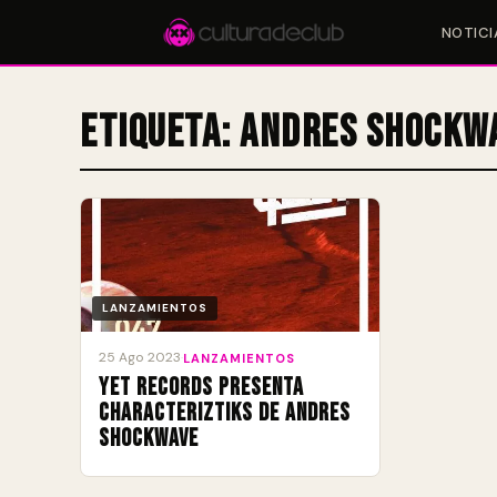
NOTICI
Etiqueta:
Andres Shockw
Accesos rápidos:
🎪 Eventos
🎤 Artistas
📍 Locales
📰 Magazine
LANZAMIENTOS
25 Ago 2023
·
LANZAMIENTOS
Yet Records presenta
Characteriztiks de Andres
Shockwave