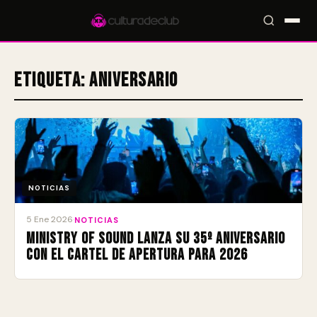
Etiqueta:
aniversario
Accesos rápidos:
🎪 Eventos
🎤 Artistas
📍 Locales
📰 Radar
NOTICIAS
5 Ene 2026
·
NOTICIAS
Ministry of Sound lanza su 35º aniversario
con el cartel de apertura para 2026