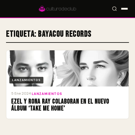
Etiqueta:
Bayacou Records
Accesos rápidos:
🎪 Eventos
🎤 Artistas
📍 Locales
📰 Magazine
LANZAMIENTOS
5 Ene 2024
·
LANZAMIENTOS
Ezel y Rona Ray colaboran en el nuevo
álbum ‘Take Me Home’