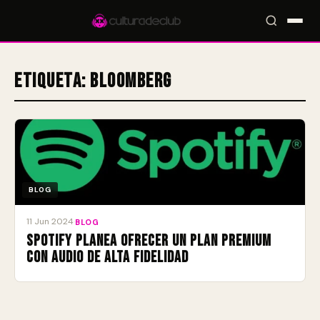
Etiqueta:
Bloomberg
Accesos rápidos:
🎪 Eventos
🎤 Artistas
📍 Locales
📰 Magazine
BLOG
11 Jun 2024
·
BLOG
Spotify planea ofrecer un plan premium
con audio de alta fidelidad