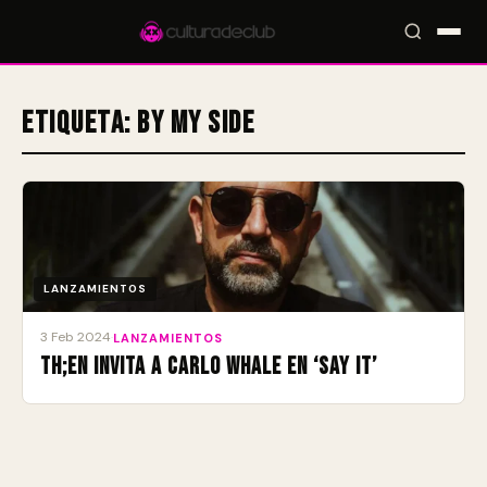
Etiqueta:
By My Side
Accesos rápidos:
🎪 Eventos
🎤 Artistas
📍 Locales
📰 Magazine
LANZAMIENTOS
3 Feb 2024
·
LANZAMIENTOS
TH;EN invita a Carlo Whale en ‘Say It’