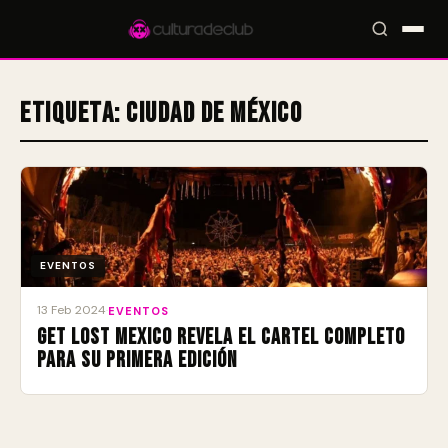
Etiqueta:
Ciudad de México
Accesos rápidos:
🎪 Eventos
🎤 Artistas
📍 Locales
📰 Radar
EVENTOS
13 Feb 2024
·
EVENTOS
Get Lost Mexico revela el cartel completo
para su primera edición