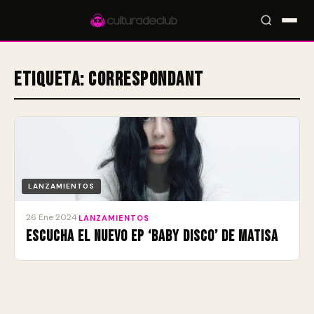
Etiqueta:
Correspondant
Accesos rápidos:
🎪 Eventos
🎤 Artistas
📍 Locales
📰 Radar
LANZAMIENTOS
26 Ene 2024
·
LANZAMIENTOS
Escucha el nuevo EP ‘Baby Disco’ de Matisa