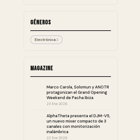
Géneros
Electrónica
2
Magazine
Marco Carola, Solomun y ANOTR
protagonizan el Grand Opening
Weekend de Pacha Ibiza
23 Ene 2026
AlphaTheta presenta el DJM-V5,
un nuevo mixer compacto de 3
canales con monitorización
inalámbrica
22 Ene 2026