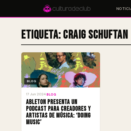
NOTICI
Etiqueta:
Craig Schuftan
Accesos rápidos:
🎪 Eventos
🎤 Artistas
📍 Locales
📰 Magazine
BLOG
17 Jun 2024
·
BLOG
Ableton presenta un
podcast para creadores y
artistas de música: ‘Doing
Music’