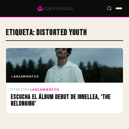
Etiqueta:
Distorted Youth
Accesos rápidos:
🎪 Eventos
🎤 Artistas
📍 Locales
📰 Radar
LANZAMIENTOS
9 Feb 2024
·
LANZAMIENTOS
Escucha el álbum debut de Innellea, ‘The
Belonging’