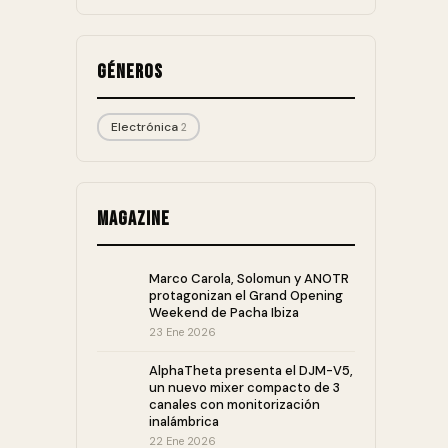
Géneros
Electrónica
2
Magazine
Marco Carola, Solomun y ANOTR
protagonizan el Grand Opening
Weekend de Pacha Ibiza
23 Ene 2026
AlphaTheta presenta el DJM-V5,
un nuevo mixer compacto de 3
canales con monitorización
inalámbrica
22 Ene 2026