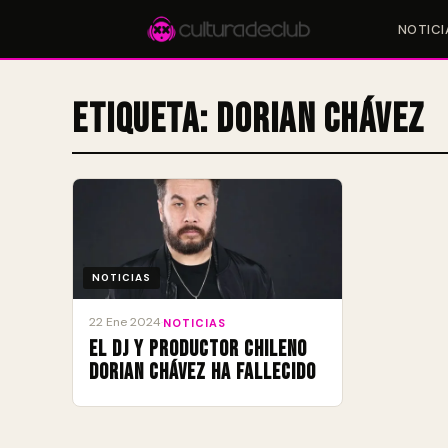
NOTICI
Etiqueta:
Dorian Chávez
Accesos rápidos:
🎪 Eventos
🎤 Artistas
📍 Locales
📰 Magazine
NOTICIAS
22 Ene 2024
·
NOTICIAS
El DJ y productor chileno
Dorian Chávez ha fallecido