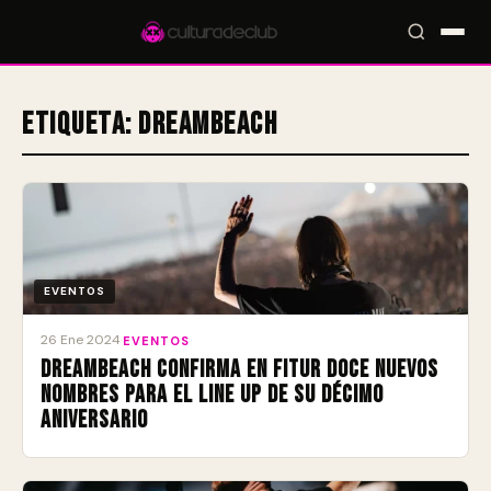
Etiqueta:
Dreambeach
Accesos rápidos:
🎪 Eventos
🎤 Artistas
📍 Locales
📰 Magazine
EVENTOS
26 Ene 2024
·
EVENTOS
Dreambeach confirma en FITUR doce nuevos
nombres para el line up de su Décimo
Aniversario