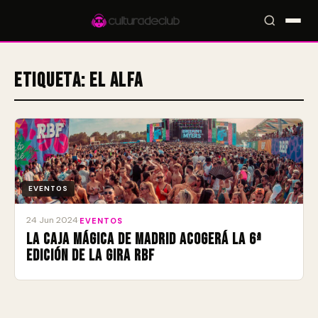
Etiqueta:
El Alfa
Accesos rápidos:
🎪 Eventos
🎤 Artistas
📍 Locales
📰 Magazine
EVENTOS
24 Jun 2024
·
EVENTOS
La Caja Mágica de Madrid acogerá la 6ª
edición de la gira RBF