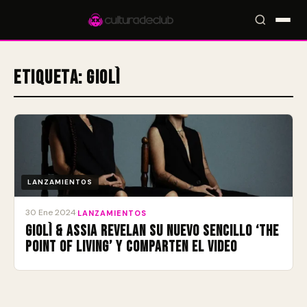
Etiqueta:
Giolì
Accesos rápidos:
🎪 Eventos
🎤 Artistas
📍 Locales
📰 Radar
LANZAMIENTOS
30 Ene 2024
·
LANZAMIENTOS
Giolì & Assia revelan su nuevo sencillo ‘The
Point of Living’ y comparten el video