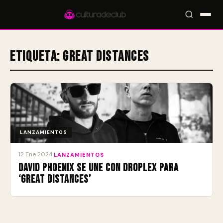
Etiqueta:
Great Distances
Accesos rápidos:
🎪 Eventos
🎤 Artistas
📍 Locales
📰 Magazine
LANZAMIENTOS
12 Ene 2024
·
LANZAMIENTOS
David Phoenix se une con DROPLEX para
‘Great Distances’