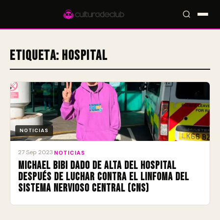
Etiqueta:
hospital
Accesos rápidos:
🎪 Eventos
🎤 Artistas
📍 Locales
📰 Radar
NOTICIAS
27 Sep 2023
·
NOTICIAS
Michael Bibi dado de alta del hospital
después de luchar contra el linfoma del
sistema nervioso central (CNS)