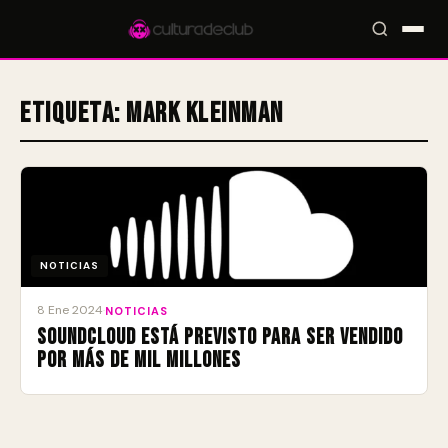
Etiqueta:
Mark Kleinman
Accesos rápidos:
🎪 Eventos
🎤 Artistas
📍 Locales
📰 Radar
NOTICIAS
8 Ene 2024
·
NOTICIAS
SoundCloud está previsto para ser vendido
por más de mil millones