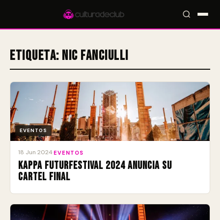
Etiqueta:
Nic Fanciulli
Accesos rápidos:
🎪 Eventos
🎤 Artistas
📍 Locales
📰 Radar
EVENTOS
18 Jun 2024
·
EVENTOS
Kappa FuturFestival 2024 anuncia su
cartel final