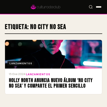
Etiqueta:
NO CITY NO SEA
Accesos rápidos:
🎪 Eventos
🎤 Artistas
📍 Locales
📰 Magazine
LANZAMIENTOS
15 Ene 2024
·
LANZAMIENTOS
Holly North anuncia nuevo álbum ‘NO CITY
NO SEA’ y comparte el primer sencillo