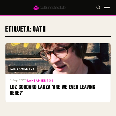
Etiqueta:
Oath
Accesos rápidos:
🎪 Eventos
🎤 Artistas
📍 Locales
📰 Magazine
LANZAMIENTOS
8 Sep 2023
·
LANZAMIENTOS
Loz Goddard lanza ‘Are We Ever Leaving
Here?’