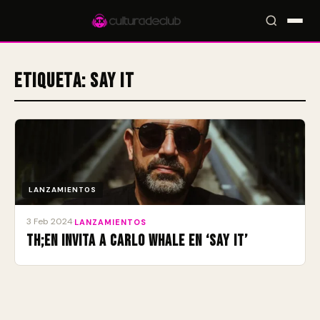
Etiqueta:
Say It
Accesos rápidos:
🎪 Eventos
🎤 Artistas
📍 Locales
📰 Magazine
LANZAMIENTOS
3 Feb 2024
·
LANZAMIENTOS
TH;EN invita a Carlo Whale en ‘Say It’