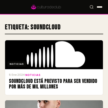
Etiqueta:
SoundCloud
Accesos rápidos:
🎪 Eventos
🎤 Artistas
📍 Locales
📰 Magazine
NOTICIAS
8 Ene 2024
·
NOTICIAS
SoundCloud está previsto para ser vendido
por más de mil millones