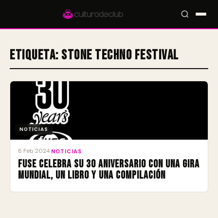
Etiqueta:
Stone Techno Festival
Accesos rápidos:
🎪 Eventos
🎤 Artistas
📍 Locales
📰 Magazine
NOTICIAS
8 Feb 2024
·
NOTICIAS
Fuse celebra su 30 aniversario con una gira
mundial, un libro y una compilación