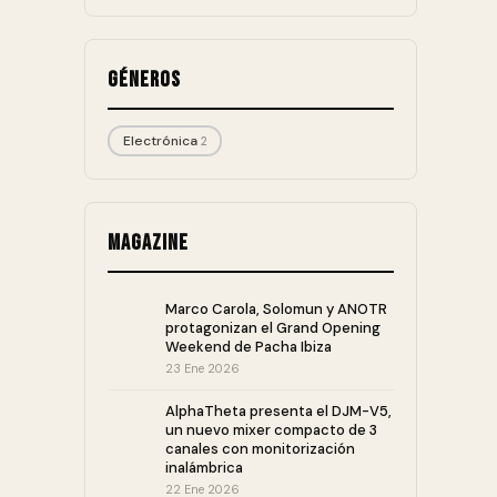
Géneros
Electrónica
2
Magazine
Marco Carola, Solomun y ANOTR
protagonizan el Grand Opening
Weekend de Pacha Ibiza
23 Ene 2026
AlphaTheta presenta el DJM-V5,
un nuevo mixer compacto de 3
canales con monitorización
inalámbrica
22 Ene 2026