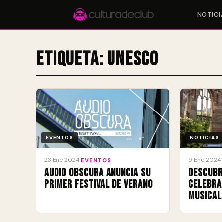
NOTICI
Etiqueta:
UNESCO
Accesos rápidos:
🎪 Eventos
🎤 Artistas
📍 Locales
📰 Magazine
EVENTOS
NOTICIAS
23 Ene 2024
9 Ene 2024
·
EVENTOS
·
Audio Obscura anuncia su
Descubr
primer festival de verano
Celebra
musical