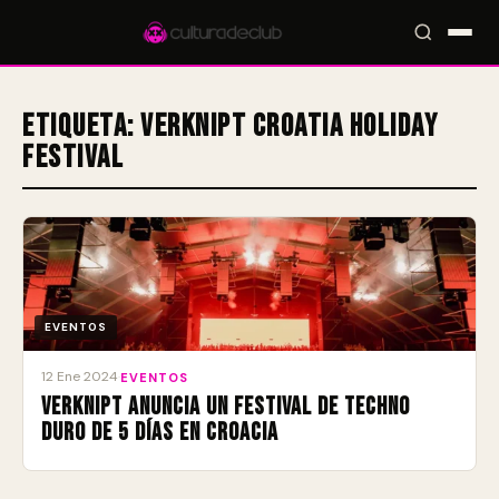
Etiqueta:
Verknipt Croatia Holiday
Festival
Accesos rápidos:
🎪 Eventos
🎤 Artistas
📍 Locales
📰 Magazine
EVENTOS
12 Ene 2024
·
EVENTOS
Verknipt anuncia un festival de techno
duro de 5 días en Croacia