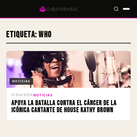
Etiqueta:
Wh0
Accesos rápidos:
🎪 Eventos
🎤 Artistas
📍 Locales
📰 Magazine
NOTICIAS
15 Ene 2024
·
NOTICIAS
Apoya la batalla contra el cáncer de la
icónica cantante de house Kathy Brown