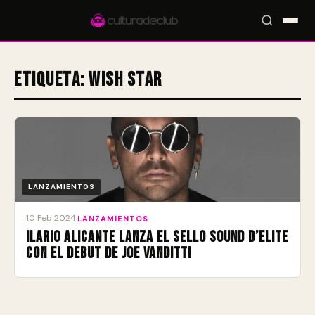
Etiqueta:
Wish Star
Accesos rápidos:
🎪 Eventos
🎤 Artistas
📍 Locales
📰 Magazine
LANZAMIENTOS
10 Feb 2024
·
LANZAMIENTOS
Ilario Alicante lanza el sello Sound D’Elite
con el debut de Joe Vanditti