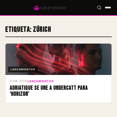
Etiqueta:
Zúrich
Accesos rápidos:
🎪 Eventos
🎤 Artistas
📍 Locales
📰 Magazine
LANZAMIENTOS
9 Feb 2024
·
LANZAMIENTOS
Adriatique se une a Undercatt para
‘Horizon’