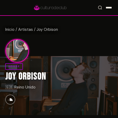
Inicio
/
Artistas
/
Joy Orbison
Accesos rápidos:
🎪 Eventos
🎤 Artistas
📍 Locales
📰 Magazine
HOUSE
JOY ORBISON
🇬🇧 Reino Unido