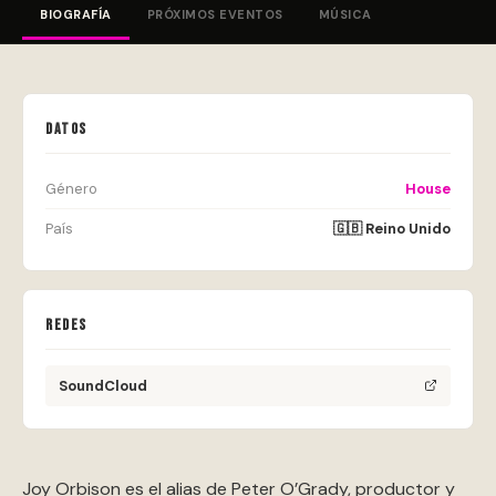
BIOGRAFÍA
PRÓXIMOS EVENTOS
MÚSICA
DATOS
Género
House
País
🇬🇧 Reino Unido
REDES
SoundCloud
Joy Orbison es el alias de Peter O’Grady, productor y