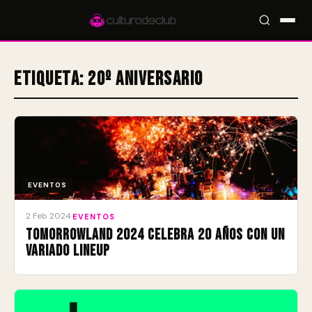
Etiqueta:
20º aniversario
Accesos rápidos:
🎪 Eventos
🎤 Artistas
📍 Locales
📰 Magazine
EVENTOS
2 Feb 2024
·
EVENTOS
Tomorrowland 2024 celebra 20 años con un
variado lineup