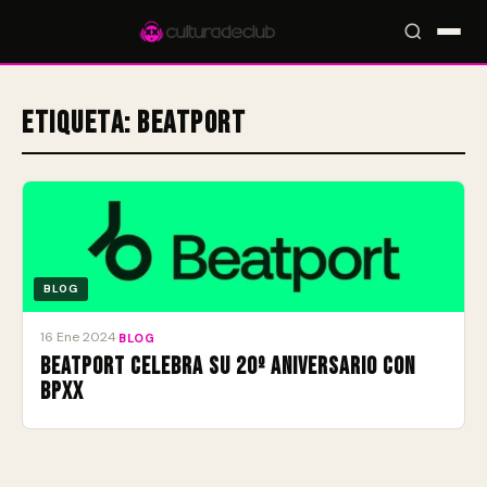
Etiqueta:
Beatport
Accesos rápidos:
🎪 Eventos
🎤 Artistas
📍 Locales
📰 Magazine
BLOG
16 Ene 2024
·
BLOG
Beatport celebra su 20º aniversario con
BPXX